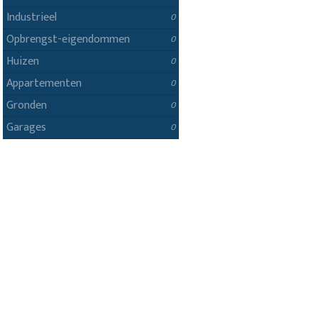
Industrieel
0
Opbrengst-eigendommen
0
Huizen
0
Appartementen
0
Gronden
0
Garages
0