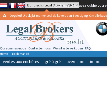
registrez
|
vous avez oublié votr
Opgelet! U bekijkt momenteel de kavels van 1 vestiging. Om alle kavels
Qui sommes-nous
Contacter nous
Wenst u te verkopen
FAQ
Home
|
Prix demandé
ventes aux enchères
gré à gré
overname
immo