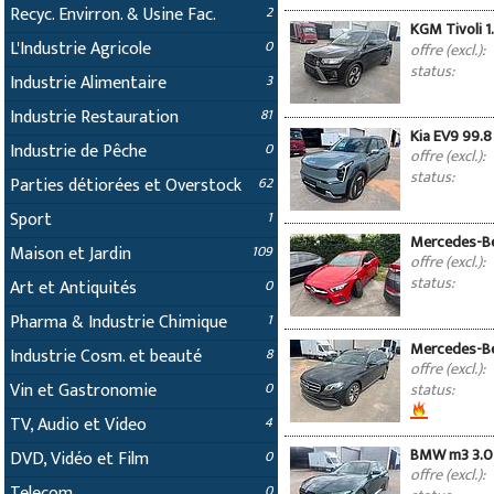
Recyc. Envirron. & Usine Fac.
2
KGM Tivoli 
L'Industrie Agricole
0
offre (excl.):
status:
Industrie Alimentaire
3
Industrie Restauration
81
Kia EV9 99.
Industrie de Pêche
0
offre (excl.):
status:
Parties détiorées et Overstock
62
Sport
1
Mercedes-Be
Maison et Jardin
109
offre (excl.):
status:
Art et Antiquités
0
Pharma & Industrie Chimique
1
Mercedes-Be
Industrie Cosm. et beauté
8
offre (excl.):
Vin et Gastronomie
status:
0
TV, Audio et Video
4
BMW m3 3.0 
DVD, Vidéo et Film
0
offre (excl.):
Telecom
0