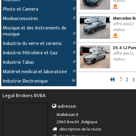
status:
Photo et Camera
0
Modeaccessoires
0
Mercedes-Be
offre (excl.):
Musique et des Instruments de
status:
musique
0
Industrie du verre et ceramic
0
DS 4 1.2 Pu
Industrie Pétrolière et Gaz
0
offre (excl.):
status:
Industrie Tabac
0
Matériel medical et laboratoire
0
1
2
3
Industrie Electronique
16
Legal Brokers BVBA
adresse:
Mallebaan 8
2960 Brecht , Belgique
déscription de la route