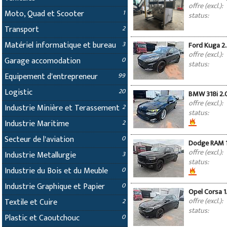
offre (excl.):
Moto, Quad et Scooter
1
status:
Transport
2
Matériel informatique et bureau
3
Ford Kuga 2
offre (excl.):
Garage accomodation
0
status:
Equipement d'entrepreneur
99
Logistic
20
BMW 318i 2.
offre (excl.):
Industrie Minière et Terassement
2
status:
Industrie Maritime
2
Secteur de l'aviation
0
Dodge RAM 15
offre (excl.):
Industrie Metallurgie
3
status:
Industrie du Bois et du Meuble
0
Industrie Graphique et Papier
0
Opel Corsa 1
offre (excl.):
Textile et Cuire
2
status:
Plastic et Caoutchouc
0