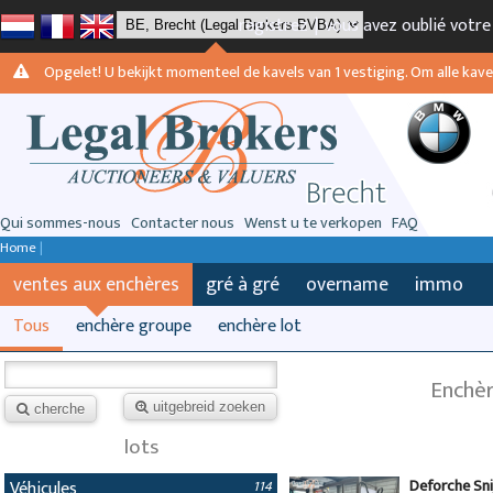
registrez
|
vous avez oublié votr
Opgelet! U bekijkt momenteel de kavels van 1 vestiging. Om alle kavels
Qui sommes-nous
Contacter nous
Wenst u te verkopen
FAQ
Home
|
ventes aux enchères
gré à gré
overname
immo
Tous
enchère groupe
enchère lot
Enchèr
uitgebreid zoeken
cherche
lots
Deforche Sn
Véhicules
114