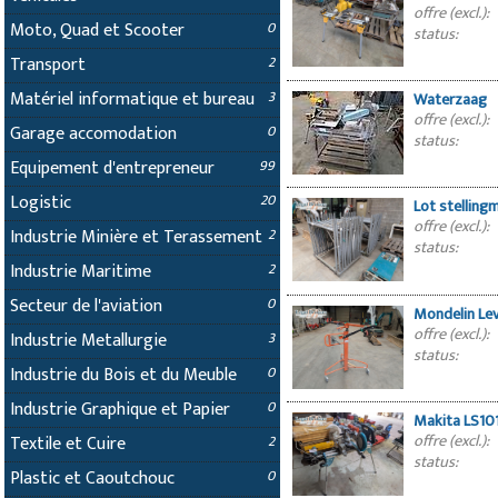
offre (excl.):
Moto, Quad et Scooter
0
status:
Transport
2
Matériel informatique et bureau
3
Waterzaag
offre (excl.):
Garage accomodation
0
status:
Equipement d'entrepreneur
99
Logistic
20
Lot stelling
offre (excl.):
Industrie Minière et Terassement
2
status:
Industrie Maritime
2
Secteur de l'aviation
0
Mondelin Lev
offre (excl.):
Industrie Metallurgie
3
status:
Industrie du Bois et du Meuble
0
Industrie Graphique et Papier
0
Makita LS101
offre (excl.):
Textile et Cuire
2
status:
Plastic et Caoutchouc
0