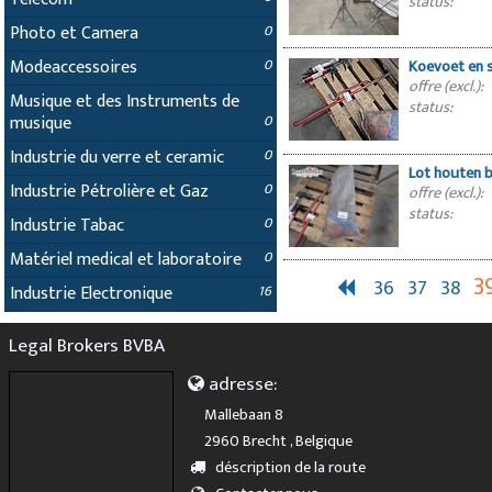
status:
Photo et Camera
0
Modeaccessoires
0
Koevoet en s
offre (excl.):
Musique et des Instruments de
status:
musique
0
Industrie du verre et ceramic
0
Lot houten b
Industrie Pétrolière et Gaz
0
offre (excl.):
status:
Industrie Tabac
0
attribution
Matériel medical et laboratoire
0
3
36
37
38
Industrie Electronique
16
Legal Brokers BVBA
adresse:
Mallebaan 8
2960 Brecht , Belgique
déscription de la route