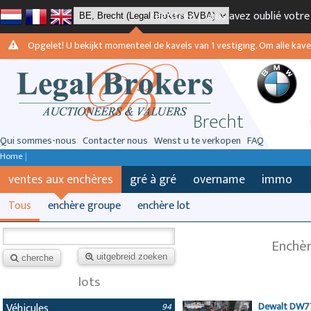
registrez
|
vous avez oublié votr
Opgelet! U bekijkt momenteel de kavels van 1 vestiging. Om alle kavels
Qui sommes-nous
Contacter nous
Wenst u te verkopen
FAQ
Home
|
ventes aux enchères
gré à gré
overname
immo
Tous
enchère groupe
enchère lot
Enchèr
uitgebreid zoeken
cherche
lots
Dewalt DW77
Véhicules
94