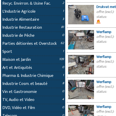
Recyc. Envirron. & Usine Fac.
2
Drukvat met
L'Industrie Agricole
1
offre (excl.):
status:
Industrie Alimentaire
3
Industrie Restauration
81
Werflamp
Industrie de Pêche
0
offre (excl.):
status:
Parties détiorées et Overstock
62
Sport
1
Werflamp
Maison et Jardin
109
offre (excl.):
status:
Art et Antiquités
0
attribution
Pharma & Industrie Chimique
1
Werflamp
Industrie Cosm. et beauté
8
offre (excl.):
Vin et Gastronomie
status:
0
TV, Audio et Video
4
Werflamp
DVD, Vidéo et Film
0
offre (excl.):
Telecom
0